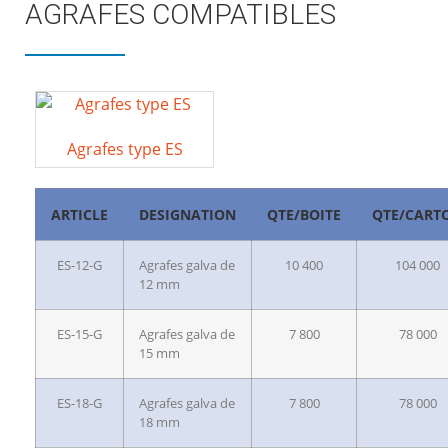
AGRAFES COMPATIBLES
Agrafes type ES
ARTICLE
DESIGNATION
QTE/BOITE
QTE/CART
ES-12-G
Agrafes galva de
10 400
104 000
12 mm
ES-15-G
Agrafes galva de
7 800
78 000
15 mm
ES-18-G
Agrafes galva de
7 800
78 000
18 mm