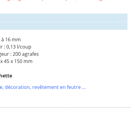
4 à 16 mm
 : 0,13 l/coup
eur : 200 agrafes
 x 45 x 150 mm
chette
rie, décoration, revêtement en feutre …