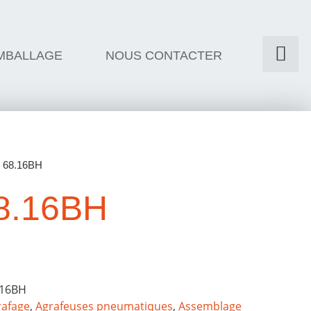
MBALLAGE
NOUS CONTACTER
 68.16BH
8.16BH
.16BH
rafage
,
Agrafeuses pneumatiques
,
Assemblage