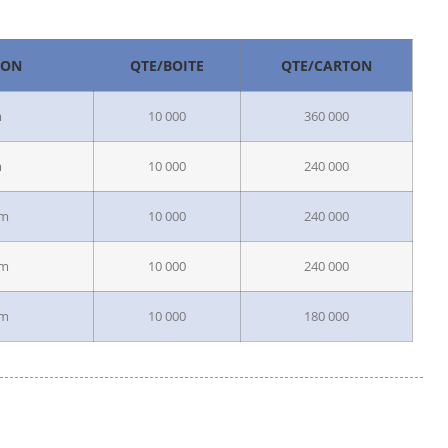
ION
QTE/BOITE
QTE/CARTON
m
10 000
360 000
m
10 000
240 000
mm
10 000
240 000
mm
10 000
240 000
mm
10 000
180 000