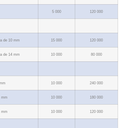
5 000
120 000
va de 10 mm
15 000
120 000
va de 14 mm
10 000
80 000
 mm
10 000
240 000
0 mm
10 000
180 000
4 mm
10 000
120 000