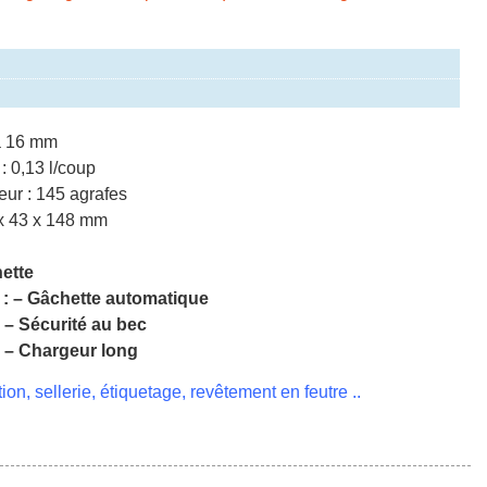
 à 16 mm
: 0,13 l/coup
eur : 145 agrafes
x 43 x 148 mm
hette
 : – Gâchette automatique
té au bec
eur long
ion, sellerie, étiquetage, revêtement en feutre ..