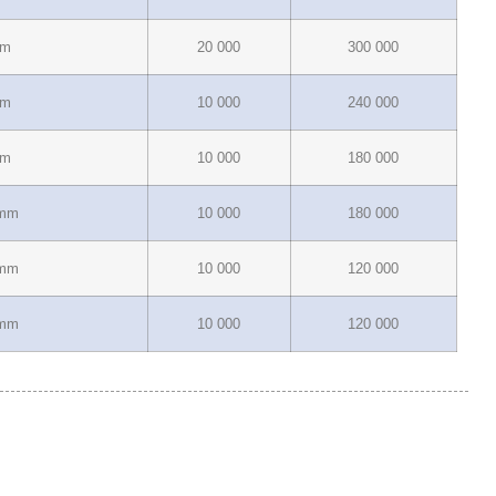
mm
20 000
300 000
mm
10 000
240 000
mm
10 000
180 000
 mm
10 000
180 000
 mm
10 000
120 000
 mm
10 000
120 000