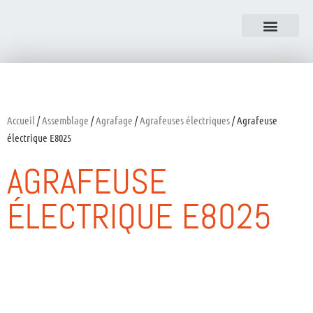
NOUS CONTACTER
Accueil
/
Assemblage
/
Agrafage
/
Agrafeuses électriques
/ Agrafeuse
électrique E8025
AGRAFEUSE
ÉLECTRIQUE E8025