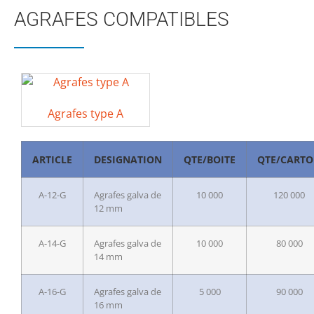
AGRAFES COMPATIBLES
Agrafes type A
ARTICLE
DESIGNATION
QTE/BOITE
QTE/CART
A-12-G
Agrafes galva de
10 000
120 000
12 mm
A-14-G
Agrafes galva de
10 000
80 000
14 mm
A-16-G
Agrafes galva de
5 000
90 000
16 mm