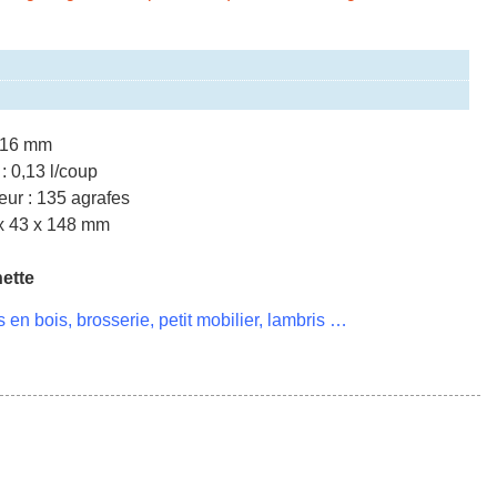
à 16 mm
: 0,13 l/coup
eur : 135 agrafes
x 43 x 148 mm
hette
 en bois, brosserie, petit mobilier, lambris …