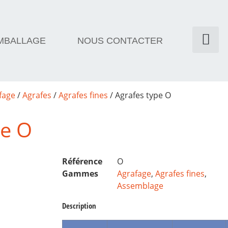
MBALLAGE
NOUS CONTACTER
fage
/
Agrafes
/
Agrafes fines
/ Agrafes type O
pe O
Référence
O
Gammes
Agrafage
,
Agrafes fines
,
Assemblage
Description