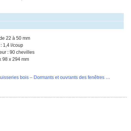
P de 22 à 50 mm
 1,4 l/coup
ur : 90 chevilles
x 98 x 294 mm
isseries bois – Dormants et ouvrants des fenêtres …