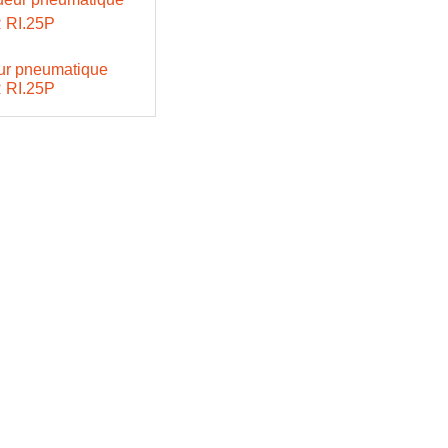
ur pneumatique
RI.25P