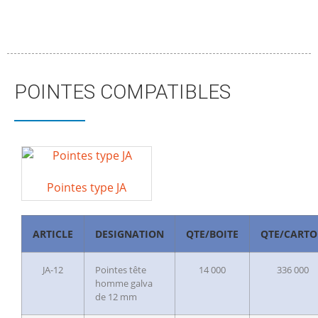
POINTES COMPATIBLES
Pointes type JA
ARTICLE
DESIGNATION
QTE/BOITE
QTE/CART
JA-12
Pointes tête
14 000
336 000
homme galva
de 12 mm