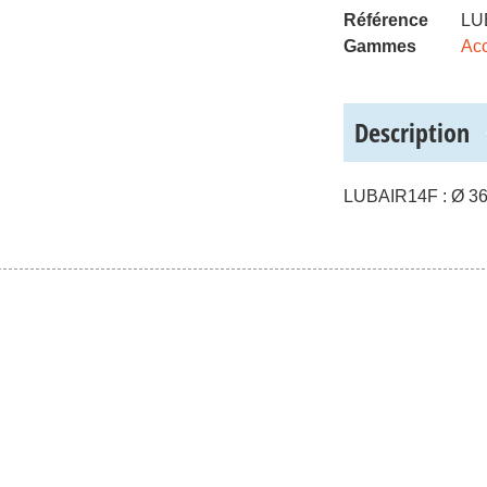
Référence
LU
Gammes
Acc
Description
LUBAIR14F : Ø 36